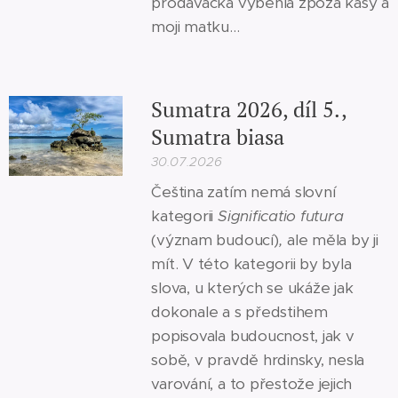
prodavačka vyběhla zpoza kasy a
moji matku...
Sumatra 2026, díl 5.,
Sumatra biasa
30.07.2026
Čeština zatím nemá slovní
kategorii
Significatio futura
(význam budoucí)
,
ale měla by ji
mít. V této kategorii by byla
slova, u kterých se ukáže jak
dokonale a s předstihem
popisovala budoucnost, jak v
sobě, v pravdě hrdinsky, nesla
varování, a to přestože jejich