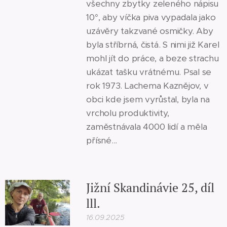
všechny zbytky zeleného nápisu
10°, aby víčka piva vypadala jako
uzávěry takzvané osmičky. Aby
byla stříbrná, čistá. S nimi již Karel
mohl jít do práce, a beze strachu
ukázat tašku vrátnému. Psal se
rok 1973. Lachema Kaznějov, v
obci kde jsem vyrůstal, byla na
vrcholu produktivity,
zaměstnávala 4000 lidí a měla
přísné...
Jižní Skandinávie 25, díl
lll.
16.09.2025