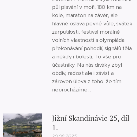
půl plavání v moři, 180 km na
kole, maraton na závěr, ale
hlavně oslava pevné vůle, svátek
zarputilosti, festival morálně
volních vlastností a olympiáda
překonávání pohodlí, signálů těla
a někdy i bolesti. To vše pro
účastníky. Na nás diváky zbyl
obdiv, radost ale i závist a
zároveň úleva z toho, že tím
neprocházíme...
Jižní Skandinávie 25, díl
1.
20.08.2025