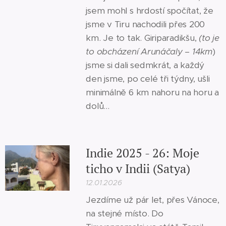
jsem mohl s hrdostí spočítat, že
jsme v Tiru nachodili přes 200
km. Je to tak. Giriparadikšu,
(to je
to obcházení Arunáčaly – 14km
)
jsme si dali sedmkrát, a každý
den jsme, po celé tři týdny, ušli
minimálně 6 km nahoru na horu a
dolů...
Indie 2025 - 26: Moje
ticho v Indii (Satya)
12.01.2026
Jezdíme už pár let, přes Vánoce,
na stejné místo. Do