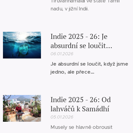
Tiruvannamalai ve státě Tamil
nadu, v jižní Indii.
Indie 2025 - 26: Je
absurdní se loučit…
06.01.2026
Je absurdní se loučit, když jsme
jedno, ale přece…
Indie 2025 - 26: Od
lahváčů k Samádhí
05.01.2026
Musely se hlavně obrousit