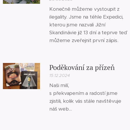
Konečně můžeme vystoupit z
ilegality. Jsme na téhle Expedici,
kterou jsme nazvali Jižní
Skandinávie již 13 dní a teprve teď
můžeme zveřejnit první zápis.
Poděkování za přízeň
15.12.2024
Naši milí,
s překvapením a radostí jsme
zjistili, kolik vás stále navštěvuje
náš web...