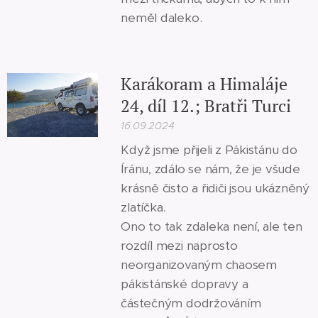
neměl daleko.
Karákoram a Himaláje
24, díl 12.; Bratři Turci
16.09.2024
Když jsme přijeli z Pákistánu do
Íránu, zdálo se nám, že je všude
krásně čisto a řidiči jsou ukázněný
zlatíčka.
Ono to tak zdaleka není, ale ten
rozdíl mezi naprosto
neorganizovaným chaosem
pákistánské dopravy a
částečným dodržováním