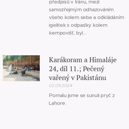
předpisů v Íránu, mezi
samozřejmým odhazováním
všeho kolem sebe a odkládáním
igelitek s odpadky kolem
kempovišť, byl...
Karákoram a Himaláje
24, díl 11.; Pečený
vařený v Pakistánu
02.09.2024
Pomalu jsme se sunuli pryč z
Lahore.