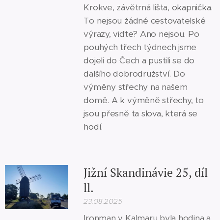
Krokve, závětrná lišta, okapnička.
To nejsou žádné cestovatelské
výrazy, viďte? Ano nejsou. Po
pouhých třech týdnech jsme
dojeli do Čech a pustili se do
dalšího dobrodružství. Do
výměny střechy na našem
domě. A k výměně střechy, to
jsou přesně ta slova, která se
hodí.
Jižní Skandinávie 25, díl
ll.
23.08.2025
Ironman v Kalmaru byla hodina a