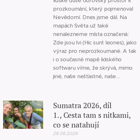
lidské duše obrovský prostor k
prozkoumání, který pojmenoval
Nevědomí. Dnes jsme dál. Na
mapách Světa už také
nenalezneme místa označená:
Zde jsou lvi (Hic sunt leones), jako
výraz pro neprozkoumané. A tak
i o současné mapě lidského
softwaru víme, že skrývá, mimo
jiné, naše nešťastné, naše...
Sumatra 2026, díl
1., Cesta tam s nitkami,
co se natahují
28.06.2026