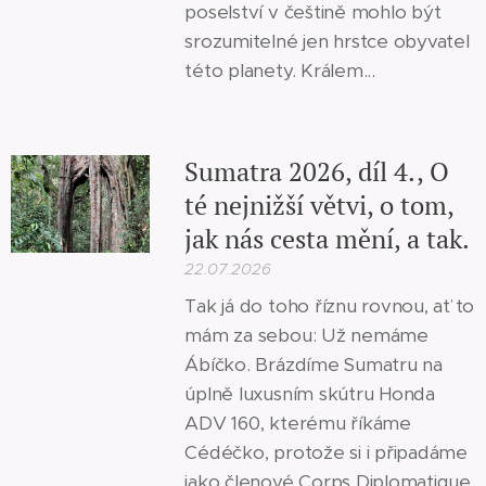
poselství v češtině mohlo být
srozumitelné jen hrstce obyvatel
této planety. Králem...
Sumatra 2026, díl 4., O
té nejnižší větvi, o tom,
jak nás cesta mění, a tak.
22.07.2026
Tak já do toho říznu rovnou, ať to
mám za sebou: Už nemáme
Ábíčko. Brázdíme Sumatru na
úplně luxusním skútru Honda
ADV 160, kterému říkáme
Cédéčko, protože si i připadáme
jako členové Corps Diplomatique