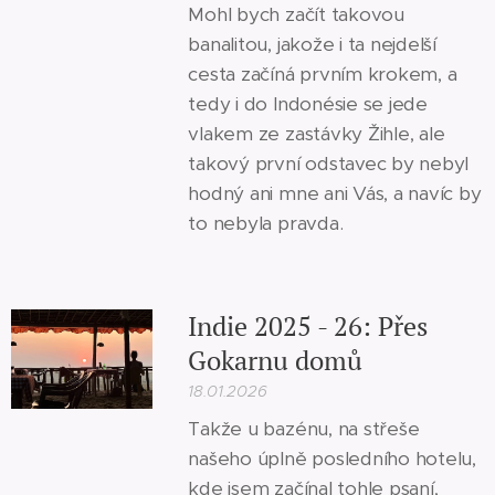
Mohl bych začít takovou
banalitou, jakože i ta nejdelší
cesta začíná prvním krokem, a
tedy i do Indonésie se jede
vlakem ze zastávky Žihle, ale
takový první odstavec by nebyl
hodný ani mne ani Vás, a navíc by
to nebyla pravda.
Indie 2025 - 26: Přes
Gokarnu domů
18.01.2026
Takže u bazénu, na střeše
našeho úplně posledního hotelu,
kde jsem začínal tohle psaní,