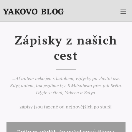
YAKOVO BLOG
Zápisky z našich
cest
...Ať autem nebo jen s batohem, vždycky po vlastní ose.
Když autem, tak jezdíme tzv. S Mitsubishi přes půl Světa.
Užijte si čtení, Yakeen a Satya.
- zápisy jsou řazené od nejnovějších po starší -
Dejte mi vědět, že vyšel nový článek