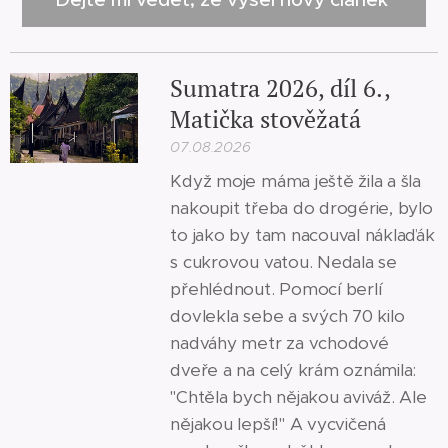
Sumatra 2026, díl 6.,
Matička stověžatá
07.08.2026
Když moje máma ještě žila a šla
nakoupit třeba do drogérie, bylo
to jako by tam nacouval náklaďák
s cukrovou vatou. Nedala se
přehlédnout. Pomocí berlí
dovlekla sebe a svých 70 kilo
nadváhy metr za vchodové
dveře a na celý krám oznámila:
"Chtěla bych nějakou aviváž. Ale
nějakou lepší!" A vycvičená