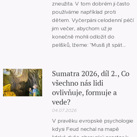
zneužita. V tom dobrém ji často
používáme například proti
dětem. Vyčerpáni celodenní péčí
jim večer, abychom už je
konečně mohli odložit do
pelíšků, lžeme: "Musíš jít spát...
Sumatra 2026, díl 2., Co
všechno nás lidi
ovlivňuje, formuje a
vede?
04.07.2026
V pravěku evropské psychologie
kdysi Feud nechal na mapě