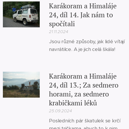
Karákoram a Himaláje
24, díl 14. Jak nám to
spočítali
21.11.2024
Jsou různé způsoby, jak lidé vítají
navrátilce. A je jich celá škála!
Karákoram a Himaláje
24, díl 13.; Za sedmero
horami, za sedmero
krabičkami léků
25.09.2024
Posledních pár škatulek se krčí
mezi tričkama, abych to k nim