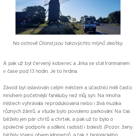
Na ostrově Öland jsou takovýchto mlýnů desítky.
A pak už byl červený koberec a Jirka se stal Ironmanem
v čase pod 13 hodin. Je to hrdina.
Závod byl oslavován celým městem a účastníci měli často
mnohem početnější fankluby než můj syn. Na mnoha
místech vyhrávala reprodukovaná nebo i živá muzika
různých žánrů, a všude bylo povoleno parkování. Na čas
běželo jen pár chrtů a chrtek, a pak už to bylo o
společné podpoře a sdílení, radostí i bolestí. (Pozor, ženy
běžely stejný objem kilometrů, a tak z biologického