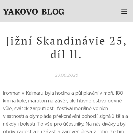
YAKOVO BLOG
Jižní Skandinávie 25,
díl ll.
23.08.2025
Ironman v Kalmaru byla hodina a půl plavání v moři, 180
km na kole, maraton na závěr, ale hlavně oslava pevné
vůle, svátek zarputilosti, festival morálně volních
vlastností a olympiáda překonávání pohodlí, signálů těla a
někdy i bolesti. To vše pro účastníky. Na nás diváky zbyl
obdiv, radost ale i závist a zároveň úleva z toho, že tím