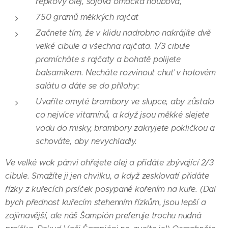
řepkový olej, sojová omáčka houbová,
750 gramů měkkých rajčat
Začnete tím, že v klidu nadrobno nakrájíte dvě
velké cibule a všechna rajčata. 1/3 cibule
promícháte s rajčaty a bohatě polijete
balsamikem. Necháte rozvinout chuť v hotovém
salátu a dáte se do přílohy:
Uvaříte omyté brambory ve slupce, aby zůstalo
co nejvíce vitamínů, a když jsou měkké slejete
vodu do misky, brambory zakryjete pokličkou a
schováte, aby nevychladly.
Ve velké wok pánvi ohřejete olej a přidáte zbývající 2/3
cibule. Smažíte ji jen chvilku, a když zesklovatí přidáte
řízky z kuřecích prsíček posypané kořením na kuře. (Dal
bych přednost kuřecím stehenním řízkům, jsou lepší a
zajímavější, ale náš Šampión preferuje trochu nudná