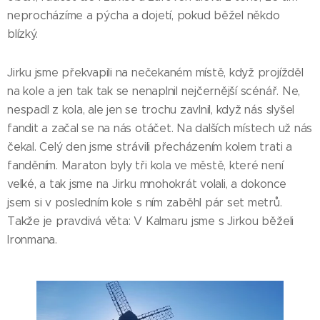
neprocházíme a pýcha a dojetí, pokud běžel někdo
blízký.
Jirku jsme překvapili na nečekaném místě, když projížděl
na kole a jen tak tak se nenaplnil nejčernější scénář. Ne,
nespadl z kola, ale jen se trochu zavlnil, když nás slyšel
fandit a začal se na nás otáčet. Na dalších místech už nás
čekal. Celý den jsme strávili přecházením kolem trati a
fanděním. Maraton byly tři kola ve městě, které není
velké, a tak jsme na Jirku mnohokrát volali, a dokonce
jsem si v posledním kole s ním zaběhl pár set metrů.
Takže je pravdivá věta: V Kalmaru jsme s Jirkou běželi
Ironmana.