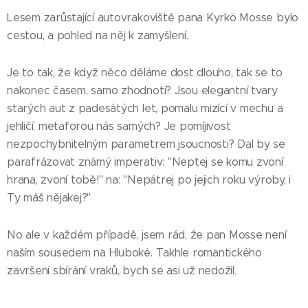
Lesem zarůstající autovrakoviště pana Kyrkö Mosse bylo
cestou, a pohled na něj k zamyšlení.
Je to tak, že když něco děláme dost dlouho, tak se to
nakonec časem, samo zhodnotí? Jsou elegantní tvary
starých aut z padesátých let, pomalu mizící v mechu a
jehličí, metaforou nás samých? Je pomíjivost
nezpochybnitelným parametrem jsoucnosti? Dal by se
parafrázovat známý imperativ: "Neptej se komu zvoní
hrana, zvoní tobě!" na: "Nepátrej po jejich roku výroby, i
Ty máš nějakej?"
No ale v každém případě, jsem rád, že pan Mosse není
naším sousedem na Hluboké. Takhle romantického
završení sbírání vraků, bych se asi už nedožil.