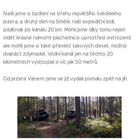
Našli jsme si bydlení na břehu největšího švédského
jezera, a druhý den na Smělé, naší expediční lodi,
pádlovali po kanálu 20 km. Mohli jsme díky tomu nejen
vidět krásné námořní plachetnice uprostřed vnitrozemí,
ale mohli jsme si také přenést takových deset, možná
dvanáct zdymadel. Vodní kanál jen na těchto 20
kilometrech vystoupal o víc jak 50 metrů.
Od jezera Vänern jsme se již vydali pomalu zpět na jih.