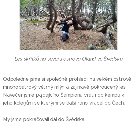
Les skřítků na severu ostrova Öland ve Švédsku
Odpoledne jsme si společně prohlédli na velkém ostrově
mnohopatrový větrný mlýn a zajímavě pokroucený les.
Navečer jsme pajdajícího Šampiona vrátili do kempu k
jeho kolegům se kterými se další ráno vracel do Čech.
My jsme pokračovali dál do Švédska.