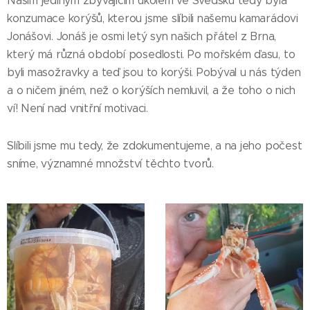
Naším jediným zbývajícím úkolem ve Švédsku tedy byla
konzumace korýšů, kterou jsme slíbili našemu kamarádovi
Jonášovi. Jonáš je osmi letý syn našich přátel z Brna,
který má různá období posedlosti. Po mořském ďasu, to
byli masožravky a teď jsou to korýši. Pobýval u nás týden
a o ničem jiném, než o korýších nemluvil, a že toho o nich
ví! Není nad vnitřní motivaci.
Slíbili jsme mu tedy, že zdokumentujeme, a na jeho počest
sníme, významné množství těchto tvorů.