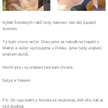
Kyblík Švédských raků tedy nakonec náš slib zaplatil
životem.
To bylo včera večer. Dnes jsme se nalodili na trajekt v
Malmö a večer vystoupíme v Polsku. Jsme tedy unášeni
směrem domů.
Nechť jste i vy unášeni tam kam chcete.
Satya a Yakeen
P.S.: Do vyprávění z Norska se nedostaly dvě věci, tak je
teď doplňuji: