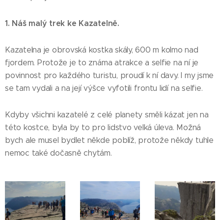
1. Náš malý trek ke Kazatelně.
Kazatelna je obrovská kostka skály, 600 m kolmo nad
fjordem. Protože je to známa atrakce a selfie na ní je
povinnost pro každého turistu, proudí k ní davy. I my jsme
se tam vydali a na její výšce vyfotili frontu lidí na selfie.
Kdyby všichni kazatelé z celé planety směli kázat jen na
této kostce, byla by to pro lidstvo velká úleva. Možná
bych ale musel bydlet někde poblíž, protože někdy tuhle
nemoc také dočasně chytám.