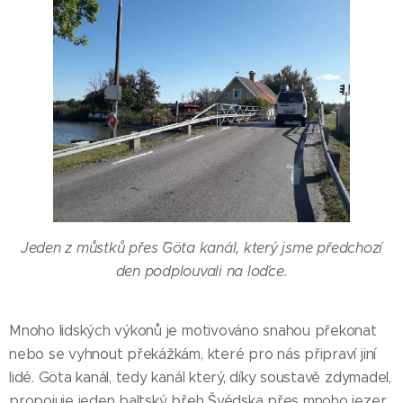
Jeden z můstků přes ˇGöta kanál, který jsme předchozí
den podplouvali na loďce.
Mnoho lidských výkonů je motivováno snahou překonat
nebo se vyhnout překážkám, které pro nás připraví jiní
lidé. Göta kanál, tedy kanál který, díky soustavě zdymadel,
propojuje jeden baltský břeh Švédska přes mnoho jezer