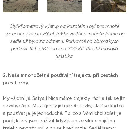
Čtyřkilometrový výstup na kazatelnu byl pro mnohé
nechodce docela záhul, takže vystát si nahoře frontu na
selfie už bylo za odměnu. Parkovné na obrovských
parkovištích přišlo na cca 700 Kč. Prostě masová
turistika.
2. Naše mnohočetné používání trajektu při cestách
přes fjordy.
My všichni, já, Satya i Míca máme trajekty rádi, a tak se jim
nevyhýbáme. Mezi fjordy jich jezdí stovky, platí se kartou
a používat je, je jednoduché. To, co s Vámi chci sdílet, je
pocit, který jsem zažíval, když jsem ze silnice najel na
trajekt, nevystoupil, a on se hned rozjel. Seděl jsem v