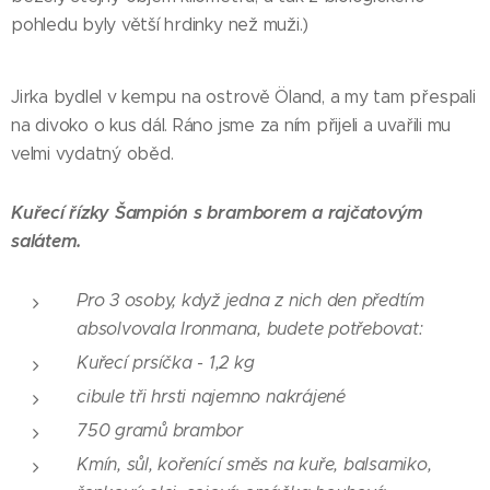
pohledu byly větší hrdinky než muži.)
Jirka bydlel v kempu na ostrově Öland, a my tam přespali
na divoko o kus dál. Ráno jsme za ním přijeli a uvařili mu
velmi vydatný oběd.
Kuřecí řízky Šampión s bramborem a rajčatovým
salátem.
Pro 3 osoby, když jedna z nich den předtím
absolvovala Ironmana, budete potřebovat:
Kuřecí prsíčka - 1,2 kg
cibule tři hrsti najemno nakrájené
750 gramů brambor
Kmín, sůl, kořenící směs na kuře, balsamiko,