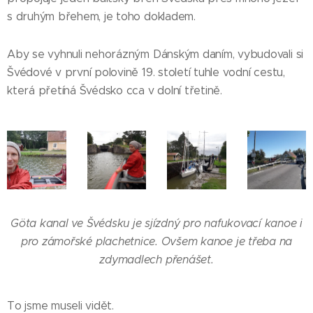
s druhým břehem, je toho dokladem.
Aby se vyhnuli nehorázným Dánským daním, vybudovali si
Švédové v první polovině 19. století tuhle vodní cestu,
která přetíná Švédsko cca v dolní třetině.
Göta kanal ve Švédsku je sjízdný pro nafukovací kanoe i
pro zámořské plachetnice. Ovšem kanoe je třeba na
zdymadlech přenášet.
To jsme museli vidět.