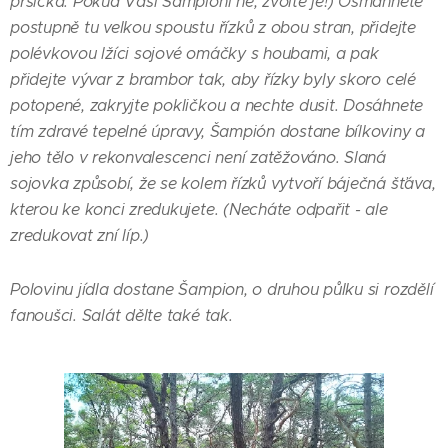
prsíčka. Pokud Vaši Šampióni ne, zvolte je!) Osmahněte
postupně tu velkou spoustu řízků z obou stran, přidejte
polévkovou lžíci sojové omáčky s houbami, a pak
přidejte vývar z brambor tak, aby řízky byly skoro celé
potopené, zakryjte pokličkou a nechte dusit. Dosáhnete
tím zdravé tepelné úpravy, Šampión dostane bílkoviny a
jeho tělo v rekonvalescenci není zatěžováno. Slaná
sojovka způsobí, že se kolem řízků vytvoří báječná šťáva,
kterou ke konci zredukujete. (Necháte odpařit - ale
zredukovat zní líp.)
Polovinu jídla dostane Šampion, o druhou půlku si rozdělí
fanoušci. Salát dělte také tak.