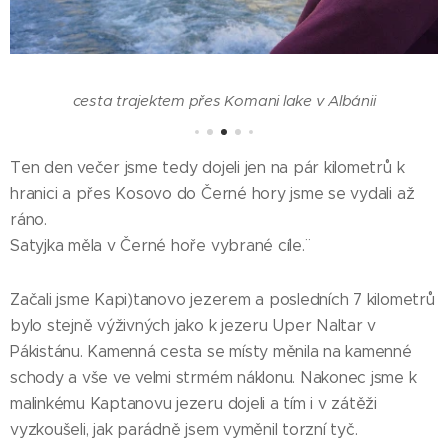
iž
cesta trajektem přes Komani lake v Albánii
Ten den večer jsme tedy dojeli jen na pár kilometrů k
hranici a přes Kosovo do Černé hory jsme se vydali až
ráno.
Satyjka měla v Černé hoře vybrané cíle.¨
Začali jsme Kapi)tanovo jezerem a posledních 7 kilometrů
bylo stejně výživných jako k jezeru Uper Naltar v
Pákistánu. Kamenná cesta se místy měnila na kamenné
schody a vše ve velmi strmém náklonu. Nakonec jsme k
malinkému Kaptanovu jezeru dojeli a tím i v zátěži
vyzkoušeli, jak parádně jsem vyměnil torzní tyč.