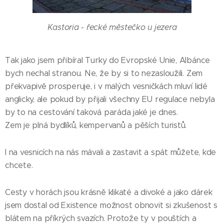
Kastoria - řecké městečko u jezera
Tak jako jsem přibíral Turky do Evropské Unie, Albánce
bych nechal stranou. Ne, že by si to nezasloužili. Zem
překvapivě prosperuje, i v malých vesničkách mluví lidé
anglicky, ale pokud by přijali všechny EU regulace nebyla
by to na cestování taková paráda jaké je dnes.
Zem je plná bydlíků, kempervanů a pěších turistů.
I na vesnicích na nás mávali a zastavit a spát můžete, kde
chcete.
Cesty v horách jsou krásně klikaté a divoké a jako dárek
jsem dostal od Existence možnost obnovit si zkušenost s
blátem na příkrých svazích. Protože ty v pouštích a