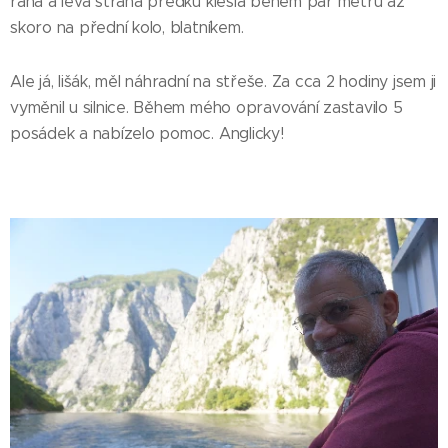
rána a levá strana předku klesla během pár metrů až
skoro na přední kolo, blatníkem.
Ale já, lišák, měl náhradní na střeše. Za cca 2 hodiny jsem ji
vyměnil u silnice. Během mého opravování zastavilo 5
posádek a nabízelo pomoc. Anglicky!