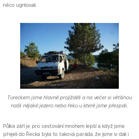
něco ugrilovali.
Tureckem jsme hlavně projížděli a na večer si většinou
našli nějaké jezero nebo řeku u které jsme přespali.
Půlka září je pro cestování mnohem lepší a když jsme
přejeli do Řecka byla to taková paráda, že jsme si dali i