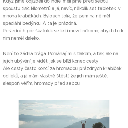
Když jsme odjížděli do Indie, měli jsme před sebou
spoustu tisíc kilometrů a já, navíc, několik set tabletek, v
mnoha krabičkách. Bylo jich tolik, že jsem na ně měl
speciální bedýnku. A ta je prázdná.
Posledních pár škatulek se krčí mezi tričkama, abych to k
nim neměl daleko.
Není to žádná trága. Pomáhají mi s tlakem, a tak, ale na
jejich ubývání je vidět, jak se blíží konec cesty.
Ale cesty často končí za hromadou prázdných krabiček
od léků, a já mám vlastně štěstí, že jich mám ještě,
alespoň věřím, hromady před sebou.