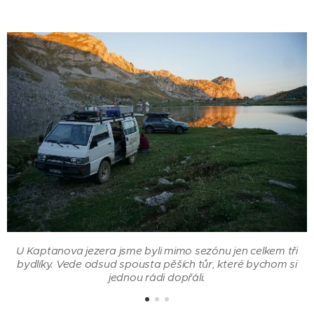
U Kaptanova jezera jsme byli mimo sezónu jen celkem tři
bydlíky. Vede odsud spousta pěších tůr, které bychom si
jednou rádi dopřáli.