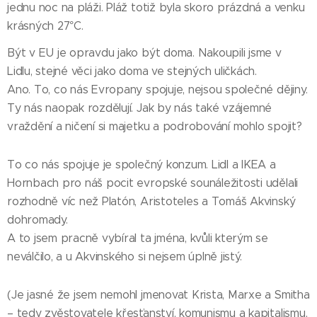
jednu noc na pláži. Pláž totiž byla skoro prázdná a venku
krásných 27°C.
Být v EU je opravdu jako být doma. Nakoupili jsme v
Lidlu, stejné věci jako doma ve stejných uličkách.
Ano. To, co nás Evropany spojuje, nejsou společné dějiny.
Ty nás naopak rozdělují. Jak by nás také vzájemné
vraždění a ničení si majetku a podrobování mohlo spojit?
To co nás spojuje je společný konzum. Lidl a IKEA a
Hornbach pro náš pocit evropské sounáležitosti udělali
rozhodně víc než Platón, Aristoteles a Tomáš Akvinský
dohromady.
A to jsem pracně vybíral ta jména, kvůli kterým se
neválčilo, a u Akvinského si nejsem úplně jistý.
(Je jasné že jsem nemohl jmenovat Krista, Marxe a Smitha
– tedy zvěstovatele křesťanství, komunismu a kapitalismu,