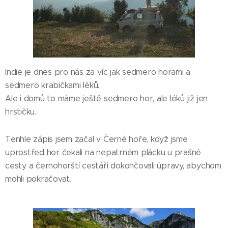
Indie je dnes pro nás za víc jak sedmero horami a
sedmero krabičkami léků.
Ale i domů to máme ještě sedmero hor, ale léků již jen
hrstičku.
Tenhle zápis jsem začal v Černé hoře, když jsme
uprostřed hor čekali na nepatrném plácku u prašné
cesty a černohorští cestáři dokončovali úpravy, abychom
mohli pokračovat.