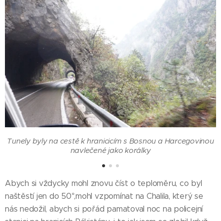
s
Tunely byly na cestě k hranicicím s Bosnou a Harcegovinou
navlečené jako korálky
Abych si vždycky mohl znovu číst o teploměru, co byl
naštěstí jen do 50°,mohl vzpomínat na Chalila, který se
nás nedožil, abych si pořád pamatoval noc na policejní