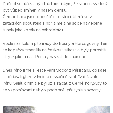
Další cíl se ukázal býti tak turistickým, že si ani nezaslouží
být vůbec zmíněn v našem deníku.
Černou horu jsme opouštěli po silnici, která se v
zatáčkách spouštěla z hor a měla na sobě navlečené
tunely jako korály na náhrdelníku.
Vedla nás kolem přehrady do Bosny a Hercegoviny. Tam
se kopečky zmenšily na českou velikost a byly porostlé
stejně jako u nás. Pomalý návrat do známého.
Dnes ráno jsme si ještě vařili vločky z Pákistánu, do kaše
si přidávali ghee z Indie a o svačině si ohřívali fazole z
Íránu. Salát k nim ale byl už z rajčat z Černé hory.Aby to
se vzpomínkami nebylo podobné, píši tyhle záznamy.