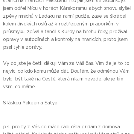
stanici na hranicích Pákistánu, i to jak jsem se zlobil když
jsem odřel Mícu v horách Kárakoramu, abych znovu slyšel
zpěvy mnichů v Ladaku na ranní pudže, zase se škrábal
kolem divokých oslů až k roztřepeným praporkům v
průsmyku, zpíval a tančil s Kurdy na břehu řeky, prožíval
opravy v autodílnách a kontroly na hranicích, proto jsem
psal tyhle zprávy.
Vy, co jste je četli, děkuji Vám za Váš čas. Vím, že je to to
nejvíc, co kdo komu může dát. Doufám, že odměnou Vám
bylo, být také na Cestě, která nikam nevede, ale je tím
vším, co máme.
S láskou Yakeen a Satya
p.s. pro ty z Vás co máte rádi čísla přidám z domova