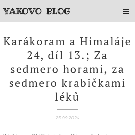
YAKOVO BLOG
Karákoram a Himaláje
24, díl 13.; Za
sedmero horami, za
sedmero krabičkami
léků
25.09.2024