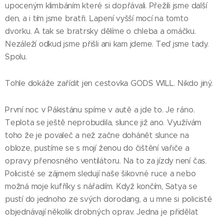
upoceným klimbáním které si dopřávali. Přežili jsme další
den, a i tím jsme bratři. Lapení vyšší mocí na tomto
dvorku. A tak se bratrsky dělíme o chleba a omáčku.
Nezáleží odkud jsme přišli ani kam jdeme. Teď jsme tady.
Spolu.
Tohle dokáže zařídit jen cestovka GODS WILL. Nikdo jiný.
První noc v Pákistánu spíme v autě a jde to. Je ráno.
Teplota se ještě neprobudila, slunce již ano. Využívám
toho že je povaleč a než začne dohánět slunce na
obloze, pustíme se s mojí ženou do čištění vařiče a
opravy přenosného ventilátoru. Na to za jízdy není čas.
Policisté se zájmem sledují naše šikovné ruce a nebo
možná moje kufříky s nářadím. Když končím, Satya se
pustí do jednoho ze svých dorodang, a u mne si policisté
objednávají několik drobných oprav. Jedna je přidělat