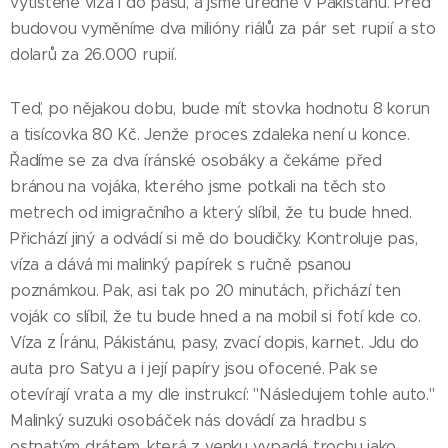
vytištěné víza i do pasů, a jsme úředně v Pákistánu. Před
budovou vyměníme dva milióny riálů za pár set rupií a sto
dolarů za 26.000 rupií.
Teď, po nějakou dobu, bude mít stovka hodnotu 8 korun
a tisícovka 80 Kč. Jenže proces zdaleka není u konce.
Řadíme se za dva íránské osobáky a čekáme před
bránou na vojáka, kterého jsme potkali na těch sto
metrech od imigračního a který slíbil, že tu bude hned.
Přichází jiný a odvádí si mě do boudičky. Kontroluje pas,
víza a dává mi malinký papírek s ručně psanou
poznámkou. Pak, asi tak po 20 minutách, přichází ten
voják co slíbil, že tu bude hned a na mobil si fotí kde co.
Víza z Íránu, Pákistánu, pasy, zvací dopis, karnet. Jdu do
auta pro Satyu a i její papíry jsou ofocené. Pak se
otevírají vrata a my dle instrukcí: "Následujem tohle auto."
Malinký suzuki osobáček nás dovádí za hradbu s
ostnatým drátem, která z venku vypadá trochu jako