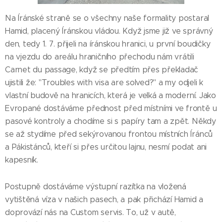
Na Íránské straně se o všechny naše formality postaral
Hamid, placený Íránskou vládou. Když jsme již ve správný
den, tedy 1. 7. přijeli na íránskou hranici, u první boudičky
na vjezdu do areálu hraničního přechodu nám vrátili
Carnet du passage, když se předtím přes překladač
ujistili že: "Troubles with visa are solved?" a my odjeli k
vlastní budově na hranicích, která je velká a moderní. Jako
Evropané dostáváme přednost před místními ve frontě u
pasové kontroly a chodíme si s papíry tam a zpět. Někdy
se až stydíme před sekýrovanou frontou místních Íránců
a Pákistánců, kteří si přes určitou lajnu, nesmí podat ani
kapesník.
Postupně dostáváme výstupní razítka na vložená
vytištěná víza v našich pasech, a pak přichází Hamid a
doprovází nás na Custom servis. To, už v autě,