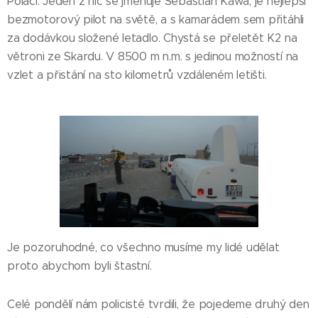
Poláci. Jeden z nic se jmenuje Sebastian Kawa, je nejlepší
bezmotorový pilot na světě, a s kamarádem sem přitáhli
za dodávkou složené letadlo. Chystá se přeletět K2 na
větroni ze Skardu. V 8500 m n.m. s jedinou možností na
vzlet a přistání na sto kilometrů vzdáleném letišti.
Je pozoruhodné, co všechno musíme my lidé udělat
proto abychom byli štastní.
Celé pondělí nám policisté tvrdili, že pojedeme druhý den