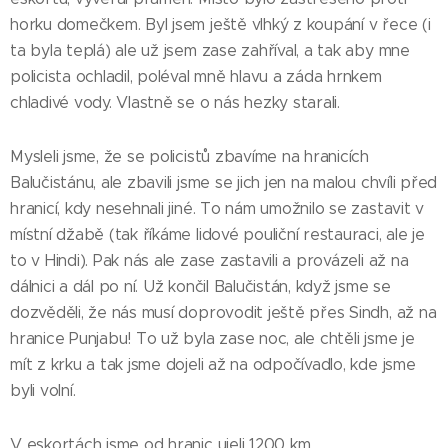
horku domečkem. Byl jsem ještě vlhký z koupání v řece (i
ta byla teplá) ale už jsem zase zahříval, a tak aby mne
policista ochladil, poléval mně hlavu a záda hrnkem
chladivé vody. Vlastně se o nás hezky starali.
Mysleli jsme, že se policistů zbavíme na hranicích
Balučistánu, ale zbavili jsme se jich jen na malou chvíli před
hranicí, kdy nesehnali jiné. To nám umožnilo se zastavit v
místní džabě (tak říkáme lidové pouliční restauraci, ale je
to v Hindi). Pak nás ale zase zastavili a provázeli až na
dálnici a dál po ní. Už končil Balučistán, když jsme se
dozvěděli, že nás musí doprovodit ještě přes Sindh, až na
hranice Punjabu! To už byla zase noc, ale chtěli jsme je
mít z krku a tak jsme dojeli až na odpočívadlo, kde jsme
byli volní.
V eskortách jsme od hranic ujeli 1200 km.