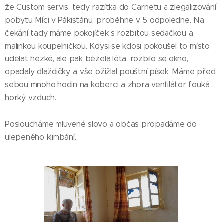
že Custom servis, tedy razítka do Carnetu a zlegalizování
pobytu Míci v Pákistánu, proběhne v 5 odpoledne. Na
čekání tady máme pokojíček s rozbitou sedačkou a
malinkou koupelničkou. Kdysi se kdosi pokoušel to místo
udělat hezké, ale pak běžela léta, rozbilo se okno,
opadaly dlaždičky, a vše ožižlal pouštní písek. Máme před
sebou mnoho hodin na koberci a zhora ventilátor fouká
horký vzduch.
Posloucháme mluvené slovo a občas propadáme do
ulepeného klimbání.