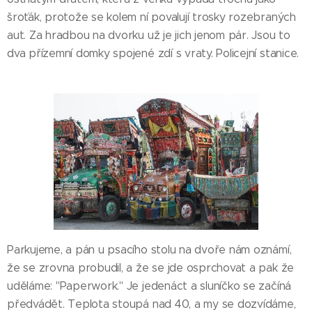
šroťák, protože se kolem ní povalují trosky rozebraných
aut. Za hradbou na dvorku už je jich jenom pár. Jsou to
dva přízemní domky spojené zdí s vraty. Policejní stanice.
Parkujeme, a pán u psacího stolu na dvoře nám oznámí,
že se zrovna probudil, a že se jde osprchovat a pak že
uděláme: "Paperwork." Je jedenáct a sluníčko se začíná
předvádět. Teplota stoupá nad 40, a my se dozvídáme,