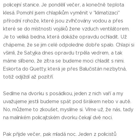
policejní stanice. Je pondělí večer, a konečně teplota
klesá. Pomohl jsem chlapíkům vyměnit v "klimatizaci"
přírodní rohože, které jsou zvlhčovány vodou a přes
které se do místnosti vojáků žene vzduch ventilátorem.
Je to veliká bedna, která dokáže opravdu ochladit. Už
chápeme, že se jim celé odpoledne dobře spalo. Chlapi si
všimli, že Satyjka dnes opravdu trpěla vedrem, a tak
máme slíbeno, že zítra se budeme moci chladit s nimi.
Eskorta do Quetty, která je přes Balučistán nezbytná,
totiž odjíždí až pozítří.
Sedíme na dvorku s posádkou, jeden z nich vaří a my
uvažujeme jestli budeme spát pod širákem nebo v autě.
No, můžeme to zkoušet, myslíme si. Víme už, že nás, tady
na malinkém policajtském dvorku čekají dvě noci.
Pak přijde večer, pak mladá noc. Jeden z policistů