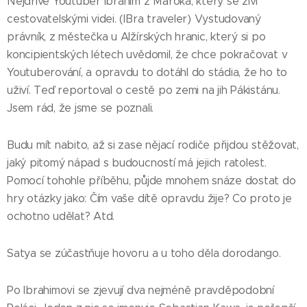
Nejdříve Youtuber Ibrahim z Maroka, který se živí
cestovatelskými videi. (IBra traveler) Vystudovaný
právník, z městečka u Alžírských hranic, který si po
koncipientských létech uvědomil, že chce pokračovat v
Youtuberování, a opravdu to dotáhl do stádia, že ho to
uživí. Teď reportoval o cestě po zemi na jih Pákistánu.
Jsem rád, že jsme se poznali.
Budu mít nabito, až si zase nějací rodiče přijdou stěžovat,
jaký pitomý nápad s budoucností má jejich ratolest.
Pomocí tohohle příběhu, půjde mnohem snáze dostat do
hry otázky jako: Čím vaše dítě opravdu žije? Co proto je
ochotno udělat? Atd.
Satya se zúčastňuje hovoru a u toho děla dorodango.
Po Ibrahimovi se zjevují dva nejméně pravděpodobní