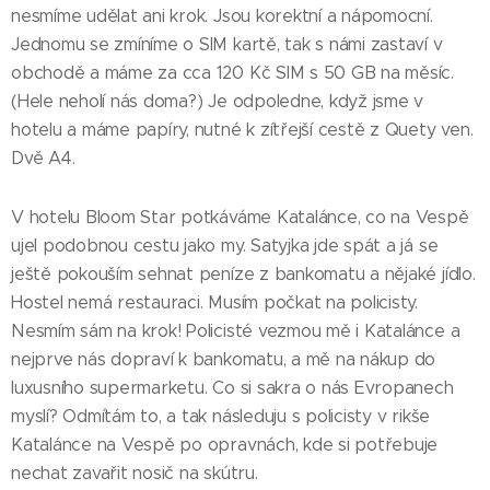
nesmíme udělat ani krok. Jsou korektní a nápomocní.
Jednomu se zmíníme o SIM kartě, tak s námi zastaví v
obchodě a máme za cca 120 Kč SIM s 50 GB na měsíc.
(Hele neholí nás doma?) Je odpoledne, když jsme v
hotelu a máme papíry, nutné k zítřejší cestě z Quety ven.
Dvě A4.
V hotelu Bloom Star potkáváme Katalánce, co na Vespě
ujel podobnou cestu jako my. Satyjka jde spát a já se
ještě pokouším sehnat peníze z bankomatu a nějaké jídlo.
Hostel nemá restauraci. Musím počkat na policisty.
Nesmím sám na krok! Policisté vezmou mě i Katalánce a
nejprve nás dopraví k bankomatu, a mě na nákup do
luxusního supermarketu. Co si sakra o nás Evropanech
myslí? Odmítám to, a tak následuju s policisty v rikše
Katalánce na Vespě po opravnách, kde si potřebuje
nechat zavařit nosič na skútru.