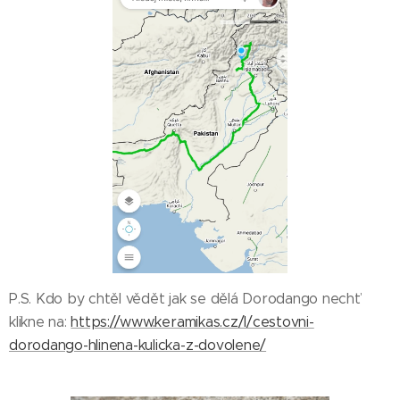
P.S. Kdo by chtěl vědět jak se dělá Dorodango nechť
klikne na:
https://www.keramikas.cz/l/cestovni-
dorodango-hlinena-kulicka-z-dovolene/