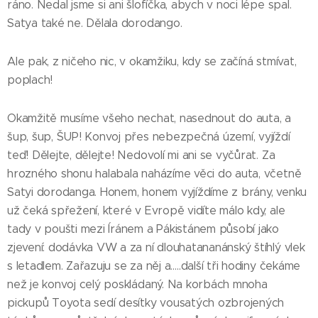
ráno. Nedal jsme si ani šlofíčka, abych v noci lépe spal.
Satya také ne. Dělala dorodango.
Ale pak, z ničeho nic, v okamžiku, kdy se začíná stmívat,
poplach!
Okamžitě musíme všeho nechat, nasednout do auta, a
šup, šup, ŠUP! Konvoj přes nebezpečná území, vyjíždí
teď! Dělejte, dělejte! Nedovolí mi ani se vyčůrat. Za
hrozného shonu halabala naházíme věci do auta, včetně
Satyi dorodanga. Honem, honem vyjíždíme z brány, venku
už čeká spřežení, které v Evropě vidíte málo kdy, ale
tady v poušti mezi Íránem a Pákistánem působí jako
zjevení: dodávka VW a za ní dlouhatananánský štíhlý vlek
s letadlem. Zařazuju se za něj a…..další tři hodiny čekáme
než je konvoj celý poskládaný. Na korbách mnoha
pickupů Toyota sedí desítky vousatých ozbrojených