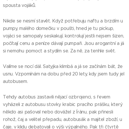
spousta vojáků.
Nikde se nesmí stavět. Když potřebuju naftu a brzdím u
pumpy, malého domečku v poušti, hned je tu pickup,
vojáci se samopaly seskakují, kontrolují jestli nejsem šizen,
počítají cenu a peníze dávají pumpaři. Jsou arogantní a já
si nemohu pomoct a stydím se. Za ně, za tenhle svět.
Valíme se nocí dál. Satyjka klimbá a já se začínám bát, že
usnu. Vzpomínám na dobu před 20 lety, kdy jsem tudy jel
autobusem.
Tehdy autobus zastavili nějací ozbrojenci, s řevem
vyházeli z autobusu stovky krabic pracího prášku, který
někdo asi pašoval nebo dovážel z Íránu, pak přinesli
rohož, čaj a velitel přepadu, autobusák a majitel zboží, u
čaje, v klidu debatovali o výši výpalného. Pak tři čtvrtě