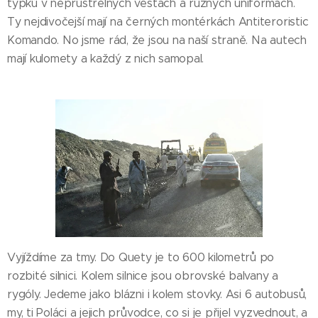
týpků v neprůstřelných vestách a různých uniformách.
Ty nejdivočejší mají na černých montérkách Antiteroristic
Komando. No jsme rád, že jsou na naší straně. Na autech
mají kulomety a každý z nich samopal.
Vyjíždíme za tmy. Do Quety je to 600 kilometrů po
rozbité silnici. Kolem silnice jsou obrovské balvany a
rygóly. Jedeme jako blázni i kolem stovky. Asi 6 autobusů,
my, ti Poláci a jejich průvodce, co si je přijel vyzvednout, a