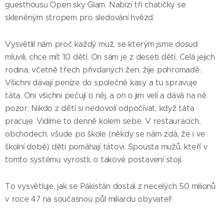
guesthousu Open sky Glam. Nabízí tři chatičky se
skleněným stropem pro sledování hvězd.
Vysvětlil nám proč každý muž, se kterým jsme dosud
mluvili, chce mít 10 dětí. On sám je z deseti dětí. Celá jejich
rodina, včetně třech přivdaných žen, žije pohromadě.
Všichni dávají peníze do společné kasy a tu spravuje
táta. Oni všichni pečují o něj, a on o jim velí a dává na ně
pozor. Nikdo z dětí si nedovolí odpočívat, když táta
pracuje. Vidíme to denně kolem sebe. V restauracích,
obchodech, všude po škole (někdy se nám zdá, že i ve
školní době) děti pomáhají tátovi. Spousta mužů, kteří v
tomto systému vyrostli, o takové postavení stojí.
To vysvětluje, jak se Pákistán dostal z necelých 50 milionů
v roce 47 na současnou půl miliardu obyvatel!