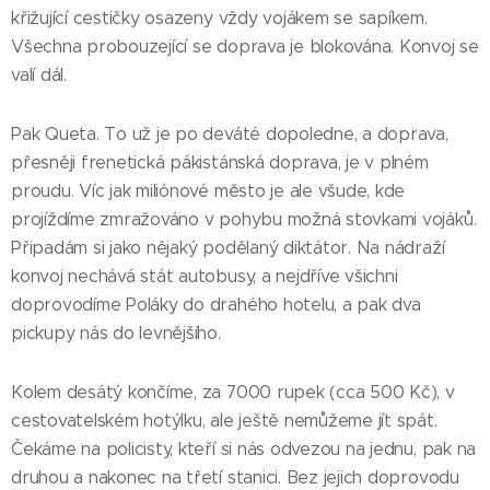
křižující cestičky osazeny vždy vojákem se sapíkem.
Všechna probouzející se doprava je blokována. Konvoj se
valí dál.
Pak Queta. To už je po deváté dopoledne, a doprava,
přesněji frenetická pákistánská doprava, je v plném
proudu. Víc jak miliónové město je ale všude, kde
projíždíme zmražováno v pohybu možná stovkami vojáků.
Připadám si jako nějaký podělaný diktátor. Na nádraží
konvoj nechává stát autobusy, a nejdříve všichni
doprovodíme Poláky do drahého hotelu, a pak dva
pickupy nás do levnějšího.
Kolem desátý končíme, za 7000 rupek (cca 500 Kč), v
cestovatelském hotýlku, ale ještě nemůžeme jít spát.
Čekáme na policisty, kteří si nás odvezou na jednu, pak na
druhou a nakonec na třetí stanici. Bez jejich doprovodu