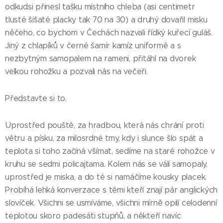
odkudsi přinesl tašku místního chleba (asi centimetr
tlusté šišaté placky tak 70 na 30) a druhý dovařil misku
něčeho, co bychom v Čechách nazvali řídký kuřecí guláš.
Jiný z chlapíků v černé šamír kamíz uniformě a s
nezbytným samopalem na rameni, přitáhl na dvorek
velkou rohožku a pozvali nás na večeři.
Představte si to.
Uprostřed pouště, za hradbou, která nás chrání proti
větru a písku, za milosrdné tmy, kdy i slunce šlo spát a
teplota si toho začíná všímat, sedíme na staré rohožce v
kruhu se sedmi policajtama. Kolem nás se válí samopaly,
uprostřed je miska, a do té si namáčíme kousky placek.
Probíhá lehká konverzace s těmi kteří znají pár anglických
slovíček. Všichni se usmíváme, všichni mírně opilí celodenní
teplotou skoro padesáti stupňů, a někteří navíc