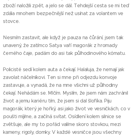
zboží naložili zpět, a jelo se dál. Tehdejší cesta se mi teď
zdála mnohem bezpečnější než usínat za volantem ve
stovce.
Nesmím zastavit, ale když je pauza na čůrání, jsem tak
unavený, že zatímco Satya vaří magorák z hromady
černého čaje, padám do asi tak půlhodinového kómatu.
Policisté sedí kolem auta a čekají. Halaluja, že nemají jak
zavolat náčelníkovi. Ten si mne při odjezdu konvoje
zastavuje, a vynadá, že na mne všichni už půlhodiny
čekají. Nehádám se. Mlčím. Myslím, že jsem nám zachránil
život a jemu kariéru tím, že jsem si dal šlofíka. Piju
magorák, který je hořký, asi jako život ve vesničkách, co v
poušti míjíme, a začíná svítat. Osídlení kolem silnice se
zvětšuje, ale my to pořád valíme skoro stovkou, mezi
kameny, rigoly, domky. V každé vesničce jsou všechny