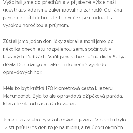
Vyšplhali jsme do předhůří a v přijatelné výšce našli
guesthaus, kde jsme zakempovali na zahradě. Od rána
jsem se necítil dobře, ale ten večer jsem odpadl s
vysokou horečkou a průjmem.
Zůstali jsme jeden den, léky zabrali a mohli jsme po
několika dnech letu rozpálenou zemí, spočinout v
laskavých třicítkách. Vařili jsme si bezpečné diety, Satya
dělala Dorodango a další den konečně vyjeli do
opravdových hor.
Měla to být krátká 170 kilometrová cesta k jezeru
Mahundanat. Byla to ale opravdová džípáková paráda,
která trvala od rána až do večera.
Jsme u krásného vysokohorského jezera. V noci tu bylo
12 stupňů! Přes den to je na mikinu, a na úbočí okolních