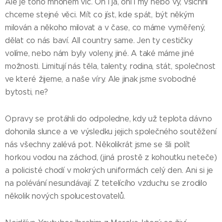
Ale je toho mnohem víc. On i já, oni i my nebo vy, všichni
chceme stejné věci. Mít co jíst, kde spát, být někým
milován a někoho milovat a v čase, co máme vyměřený,
dělat co nás baví. All country same. Jen ty cestičky
volíme, nebo nám byly voleny, jiné. A také máme jiné
možnosti. Limitují nás těla, talenty, rodina, stát, společnost
ve které žijeme, a naše víry. Ale jinak jsme svobodné
bytosti, ne?
Opravy se protáhli do odpoledne, kdy už teplota dávno
dohonila slunce a ve výsledku jejich společného soutěžení
nás všechny zalévá pot. Několikrát jsme se šli polít
horkou vodou na záchod, (jiná prostě z kohoutku neteče)
a policisté chodí v mokrých uniformách celý den. Ani si je
na polévání nesundávají. Z tetelícího vzduchu se zrodilo
několik nových spolucestovatelů.