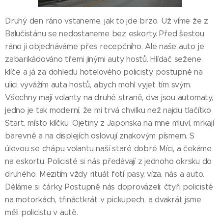
Druhý den ráno vstaneme, jak to jde brzo. Už víme že z
Balučistánu se nedostaneme bez eskorty. Před šestou
ráno ji objednáváme přes recepčního. Ale naše auto je
zabarikádováno třemi jinými auty hostů. Hlídač sežene
klíče a já za dohledu hotelového policisty, postupně na
ulici vyvážím auta hostů, abych mohl vyjet tím svým.
Všechny mají volanty na druhé straně, dva jsou automaty,
jedno je tak moderní, že mi trvá chvilku než najdu tlačítko
Start, místo klíčku. Ojetiny z Japonska na mne mluví, mrkají
barevně a na displejích oslovují znakovým písmem. S
úlevou se chápu volantu naší staré dobré Míci, a čekáme
na eskortu. Policisté si nás předávají z jednoho okrsku do
druhého. Mezitím vždy rituál: fotí pasy, víza, nás a auto.
Děláme si čárky. Postupně nás doprovázeli: čtyři policisté
na motorkách, třináctkrát v pickupech, a dvakrát jsme
měli policistu v autě.