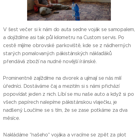
V šest večer si k nám do auta sedne voják se samopalem,
a dojíždíme asi tak půl kilometru na Custom servis. Po
cestě míjíme obrovské parkoviště, kde se z nádherných
starých pomalovaných pákistánských náklaďáků
přendává zboží na nudné novější íránské.
Prominentně zajíždíme na dvorek a ujímají se nás milí
úředníci. Dostáváme čaj a mezitím si s námi přichází
popovídat jeden z nich. Líbí se mu naše auto a když si po
všech papírech nalepíme pákistánskou vlaječku, je
nadšený. Loučíme se s tím, že se zase potkáme za dva
měsíce.
Nakládáme "našeho" vojáka a vracíme se zpět za plot