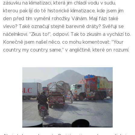
zásuvku na klimatizaci, která jim chladí vodu v sudu,
kterou pak lijí do té historické klimatizace, kde jsem jim
den před tím vyměnil rohožky. Váhám. Mají fázi také
vlevo? Také označují stejně barevně dráty? Svěřuji se
náčelníkovi. "Zkus to!", odpoví. Tak to zkusím a vychází to.
Konečně jsem našel něco, co mohu komentovat: "Your
country, my country, same," v angličtině, které on rozumí.