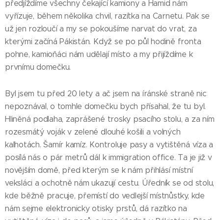
předjíždíme všechny čekající kamiony a Hamid nám
vyřízuje, během několika chvil, razítka na Carnetu. Pak se
už jen rozloučí a my se pokoušíme narvat do vrat, za
kterými začíná Pákistán. Když se po půl hodině fronta
pohne, kamioňáci nám udělají místo a my přijíždíme k
prvnímu domečku.
Byl jsem tu před 20 lety a ač jsem na íránské straně nic
nepoznával, o tomhle domečku bych přísahal, že tu byl.
Hliněná podlaha, zaprášené trosky psacího stolu, a za ním
rozesmátý voják v zelené dlouhé košili a volných
kalhotách. Šamír kamíz. Kontroluje pasy a vytištěná víza a
posílá nás o pár metrů dál k immigration office. Ta je již v
novějším domě, před kterým se k nám přihlásí místní
veksláci a ochotně nám ukazují cestu. Úředník se od stolu,
kde běžně pracuje, přemístí do vedlejší místnůstky, kde
nám sejme elektronicky otisky prstů, dá razítko na