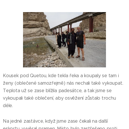
Kousek pod Quetou, kde tekla řeka a koupaly se tam i
ženy (oblečené samozřejmě) nás nechali také vykoupat.
Teplota už se zase blížila padesátce, a tak jsme se
vykoupali také oblečení, aby osvěžení zůstalo trochu
déle.
Na jedné zastávce, když jsme zase čekali na další
eskortu, vyvěral pramen. Místo bylo zastřešeno proti