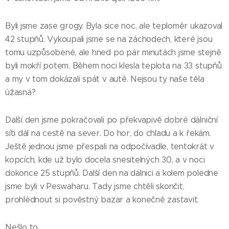
Byli jsme zase grogy. Byla sice noc, ale teploměr ukazoval
42 stupňů. Vykoupali jsme se na záchodech, které jsou
tomu uzpůsobené, ale hned po pár minutách jsme stejně
byli mokří potem. Během noci klesla teplota na 33 stupňů
a my v tom dokázali spát v autě. Nejsou ty naše těla
úžasná?
Další den jsme pokračovali po překvapivě dobré dálniční
síti dál na cestě na sever. Do hor, do chladu a k řekám.
Ještě jednou jsme přespali na odpočívadle, tentokrát v
kopcích, kde už bylo docela snesitelných 30, a v noci
dokonce 25 stupňů. Další den na dálnici a kolem poledne
jsme byli v Peswaharu. Tady jsme chtěli skončit,
prohlédnout si pověstný bazar a konečně zastavit.
Nešlo to.