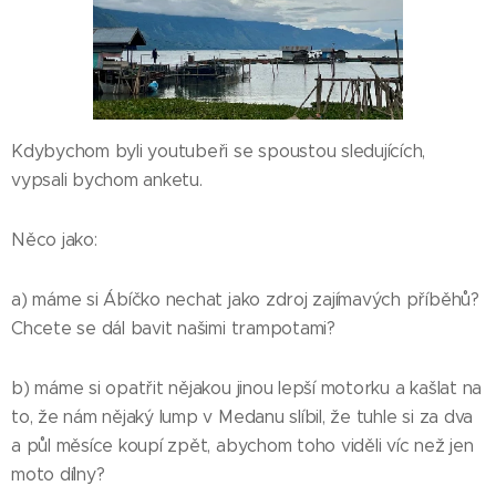
Kdybychom byli youtubeři se spoustou sledujících,
vypsali bychom anketu.
Něco jako:
a) máme si Ábíčko nechat jako zdroj zajímavých příběhů?
Chcete se dál bavit našimi trampotami?
b) máme si opatřit nějakou jinou lepší motorku a kašlat na
to, že nám nějaký lump v Medanu slíbil, že tuhle si za dva
a půl měsíce koupí zpět, abychom toho viděli víc než jen
moto dílny?