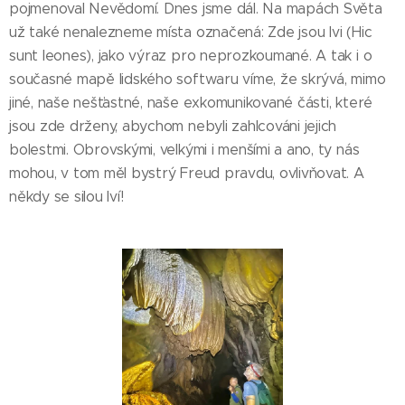
pojmenoval Nevědomí. Dnes jsme dál. Na mapách Světa
už také nenalezneme místa označená: Zde jsou lvi (Hic
sunt leones), jako výraz pro neprozkoumané. A tak i o
současné mapě lidského softwaru víme, že skrývá, mimo
jiné, naše nešťastné, naše exkomunikované části, které
jsou zde drženy, abychom nebyli zahlcováni jejich
bolestmi. Obrovskými, velkými i menšími a ano, ty nás
mohou, v tom měl bystrý Freud pravdu, ovlivňovat. A
někdy se silou lví!