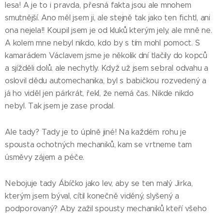
lesa! A je to i pravda, přesná fakta jsou ale mnohem
smutnější. Ano měl jsem ji, ale stejně tak jako ten fichtl, ani
ona nejela!! Koupil jsem je od kluků kterým jely, ale mně ne.
A kolem mne nebyl nikdo, kdo by s tím mohl pomoct. S
kamarádem Václavem jsme je několik dní tlačily do kopců
a sjížděli dolů. ale nechytly. Když už jsem sebral odvahu a
oslovil dědu automechanika, byl s babičkou rozvedený a
já ho viděl jen párkrát, řekl, že nemá čas. Nikde nikdo
nebyl. Tak jsem je zase prodal.
Ale tady? Tady je to úplně jiné! Na každém rohu je
spousta ochotných mechaniků, kam se vrtneme tam
úsměvy zájem a péče.
Nebojuje tady Ábíčko jako lev, aby se ten malý Jirka,
kterým jsem býval, cítil konečně viděný, slyšený a
podporovaný? Aby zažil spousty mechaniků kteří všeho