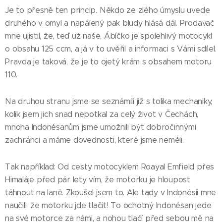
Je to přesně ten princip. Někdo ze zlého úmyslu uvede
druhého v omyl a napálený pak bludy hlásá dál. Prodavač
mne ujistil, že, teď už naše, Ábíčko je spolehlivý motocykl
o obsahu 125 ccm, a já v to uvěřil a informaci s Vámi sdílel.
Pravda je taková, že je to ojetý krám s obsahem motoru
110.
Na druhou stranu jsme se seznámili již s tolika mechaniky,
kolik jsem jich snad nepotkal za celý život v Čechách,
mnoha Indonésanům jsme umožnili být dobročinnými
zachránci a máme dovednosti, které jsme neměli.
Tak například: Od cesty motocyklem Roayal Emfield přes
Himaláje před pár lety vím, že motorku je hloupost
táhnout na laně. Zkoušel jsem to. Ale tady v Indonésii mne
naučili, že motorku jde tlačit! To ochotný Indonésan jede
na své motorce za námi, a nohou tlačí před sebou mě na