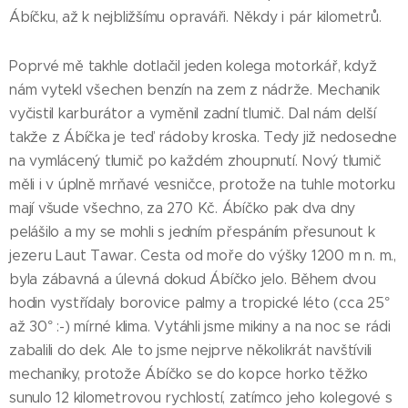
Ábíčku, až k nejbližšímu opraváři. Někdy i pár kilometrů.
Poprvé mě takhle dotlačil jeden kolega motorkář, když
nám vytekl všechen benzín na zem z nádrže. Mechanik
vyčistil karburátor a vyměnil zadní tlumič. Dal nám delší
takže z Ábíčka je teď rádoby kroska. Tedy již nedosedne
na vymlácený tlumič po každém zhoupnutí. Nový tlumič
měli i v úplně mrňavé vesničce, protože na tuhle motorku
mají všude všechno, za 270 Kč. Ábíčko pak dva dny
pelášilo a my se mohli s jedním přespáním přesunout k
jezeru Laut Tawar. Cesta od moře do výšky 1200 m n. m.,
byla zábavná a úlevná dokud Ábíčko jelo. Během dvou
hodin vystřídaly borovice palmy a tropické léto (cca 25°
až 30° :-) mírné klima. Vytáhli jsme mikiny a na noc se rádi
zabalili do dek. Ale to jsme nejprve několikrát navštívili
mechaniky, protože Ábíčko se do kopce horko těžko
sunulo 12 kilometrovou rychlostí, zatímco jeho kolegové s