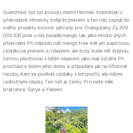
Guesthous výš po proudu vlastní Herman, Indonésan s
překvapivě německy znějícím jménem a ten nás zapojil do
svého projektu ovocné zahrady pro Orangutany. Za 200
000 IDR jsme u něj zasadili mango tak, jako mnoho jiných
před námi. Při odjezdu náš mango tree měl jen papírovou
cedulku se jménem a vzkazem, ale brzy bude mít stejnou,
černou plechovou s bílým nápisem, jako mají ostatní. Při
procházce kolem jeho domu si připadáte jak na hřbitově
naruby. Kam se podíváš cedulky s letopočty, ale milými,
radostnými nápisy. Ten náš je česky: Pro naše milé
bratrance, Satya a Yakeen.