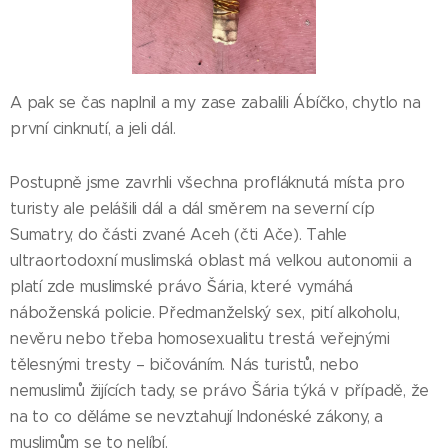
A pak se čas naplnil a my zase zabalili Ábíčko, chytlo na
první cinknutí, a jeli dál.
Postupně jsme zavrhli všechna profláknutá místa pro
turisty ale pelášili dál a dál směrem na severní cíp
Sumatry, do části zvané Aceh (čti Ače). Tahle
ultraortodoxní muslimská oblast má velkou autonomii a
platí zde muslimské právo Šária, které vymáhá
náboženská policie. Předmanželský sex, pití alkoholu,
nevěru nebo třeba homosexualitu trestá veřejnými
tělesnými tresty – bičováním. Nás turistů, nebo
nemuslimů žijících tady, se právo Šária týká v případě, že
na to co děláme se nevztahují Indonéské zákony, a
muslimům se to nelíbí.