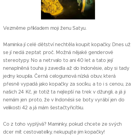
Vezměme příkladem moji ženu Satyu.
Maminka jí celé dětství nechtěla koupit kopačky. Dnes už
se jí nedá zeptat proč. Možná nějaké genderové
stereotypy. No a netrvalo to ani 40 let a tato její
nenaplněná touha ji zavedla až do Indonésie, aby si tady
jedny koupila. Černá celogumová nízká obuv, která
přesně vypadá jako kopačky za socíku, a to i s cenou, za
našich 24 Kč, je totiž ta nejlepší na trek v džungli, a já ji
nemám jen proto, že v Indonésii se boty vyrábí jen do
velikosti 42 a já mám šestačtyřicítku.
Co z toho vyplývá? Maminky, pokud chcete ze svých
dcer mít cestovatelky, nekupujte jim kopačky!