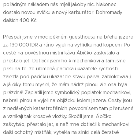
pořádným nákladem nás míjeli jakoby nic. Nakonec
dostalo novou svíčku a nový karburátor. Dohromady
dalších 400 Kč.
Přespali jsme v moc pěkném guesthousu na břehu jezera
za 130 000 IDR a ráno vyjeli na vyhlídku nad kopcem. Po
cestě na pověstnou místní kávu Ábíčko zaškytalo a
přestalo jet. Dotlačil jsem ho k mechanikovi a tam jsme
přišli na to, že ulomená pacička ukazatele rychlosti
zalezla pod pacičku ukazatele stavu paliva, zablokovala ji
a já díky tomu myslel, že mám nádrž plnou, ale ona byla
prázdná! Zaplatili jsme symbolický poplatek mechanikovi,
nabrali plnou a vyjeli na objížďku kolem jezera. Cesty jsou
z nedávných katastrofálních povodní sem tam přerušené
a vznikají tak krosové vložky. Skočili jsme. Ábíčko
zaškytalo, přestalo jet, a než mne dotlačil k mechanikovi
další ochotný místňák, vytekla na silnici celá čerstvě