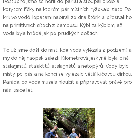
Postupně jsme se nořili do parku a stoupali okolo a
korytem říčky, na kterém pár místních rýžovalo zlato. Po
krk ve vodě, lopatami nabírali ze dna štěrk, a přesívali ho
na primitivních sítech z bambusu. Kýbl za kýblem, až
voda byla hnědá jak po prudkých deštích.
To už jsme došli do míst, kde voda vylézala z podzemí, a
my do něj naopak zalezli. Kilometrová jeskyně byla plná
stalagmitů, stalaktitů, stalagnátů a netopýrů. Vody bylo
místy po pás a na konci se vylézalo větší klíčovou dírkou.
Paráda, co voda musela hloubit a připravovat právě pro
nás, tisíce let.