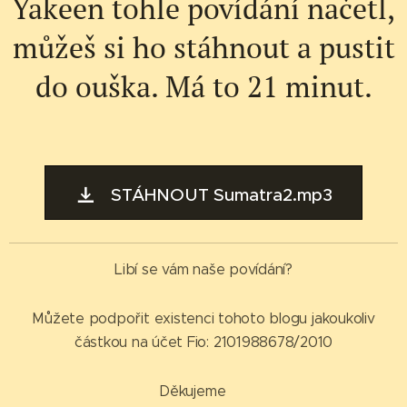
Yakeen tohle povídání načetl,
můžeš si ho stáhnout a pustit
do ouška. Má to 21 minut.
STÁHNOUT Sumatra2.mp3
Libí se vám naše povídání?
Můžete podpořit existenci tohoto blogu jakoukoliv
částkou na účet Fio: 2101988678/2010
Děkujeme ❤️