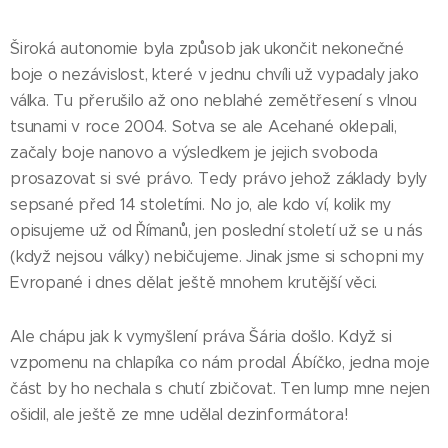
Široká autonomie byla způsob jak ukončit nekonečné
boje o nezávislost, které v jednu chvíli už vypadaly jako
válka. Tu přerušilo až ono neblahé zemětřesení s vlnou
tsunami v roce 2004. Sotva se ale Acehané oklepali,
začaly boje nanovo a výsledkem je jejich svoboda
prosazovat si své právo. Tedy právo jehož základy byly
sepsané před 14 stoletími. No jo, ale kdo ví, kolik my
opisujeme už od Římanů, jen poslední století už se u nás
(když nejsou války) nebičujeme. Jinak jsme si schopni my
Evropané i dnes dělat ještě mnohem krutější věci.
Ale chápu jak k vymyšlení práva Šária došlo. Když si
vzpomenu na chlapíka co nám prodal Ábíčko, jedna moje
část by ho nechala s chutí zbičovat. Ten lump mne nejen
ošidil, ale ještě ze mne udělal dezinformátora!