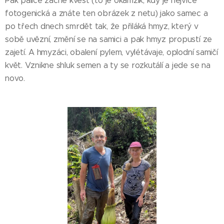
Pak palice začne kvést (to je okamžik, kdy je nejvíce
fotogenická a znáte ten obrázek z netu) jako samec a
po třech dnech smrdět tak, že přiláká hmyz, který v
sobě uvězní, změní se na samici a pak hmyz propustí ze
zajetí. A hmyzáci, obalení pylem, vylétávaje, oplodní samičí
květ. Vznikne shluk semen a ty se rozkutálí a jede se na
novo.