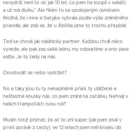
nevydrží, není to víc jak 10 let, co jsem ho koupil v sekáči,
a už má ďurku." Ale říkám to se spokojeným úsměvem.
Možná, že i mne si Satyjka vybrala podle výše zmíněného
pravidla, ale zdá se, že u Ábíčka jsme to trochu přepískli.
Teď se chová jak násilnický partner. Každou chvíli něco
vyvede, ale pak zas seká latinu, my odpustíme a ono zase
selže. Je to tedy na nás.
Osvobodit se nebo vydržet?
No a taky jsou tu ty nenaplněné přání, ty ublížené a
nešťastné kousky nás, co jsem zmínil na začátku. Nehrají v
našich trampotách svou roli?
Musím totiž přiznat, že ač to zní super (jak jsem psal v
první zprávě z cesty), ve 12 letech jsem měl krosku do