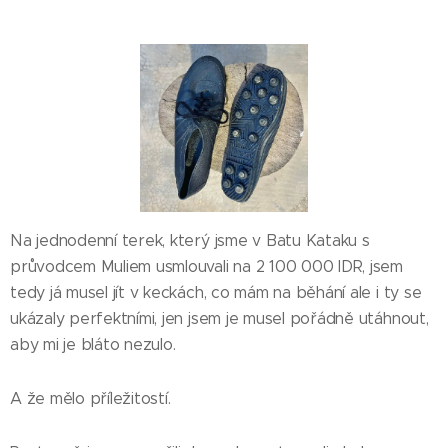
Na jednodenní terek, který jsme v Batu Kataku s
průvodcem Muliem usmlouvali na 2 100 000 IDR, jsem
tedy já musel jít v keckách, co mám na běhání ale i ty se
ukázaly perfektními, jen jsem je musel pořádně utáhnout,
aby mi je bláto nezulo.
A že mělo příležitostí.