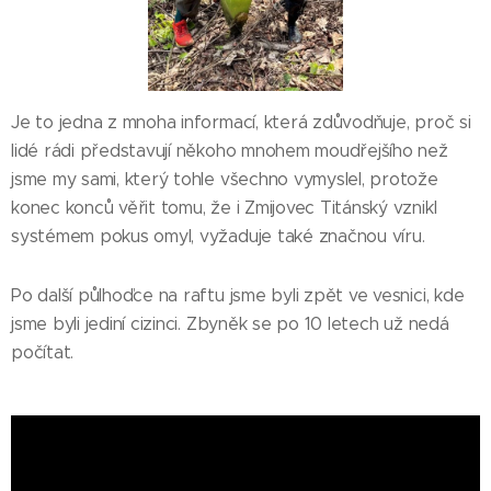
Je to jedna z mnoha informací, která zdůvodňuje, proč si
lidé rádi představují někoho mnohem moudřejšího než
jsme my sami, který tohle všechno vymyslel, protože
konec konců věřit tomu, že i Zmijovec Titánský vznikl
systémem pokus omyl, vyžaduje také značnou víru.
Po další půlhoďce na raftu jsme byli zpět ve vesnici, kde
jsme byli jediní cizinci. Zbyněk se po 10 letech už nedá
počítat.