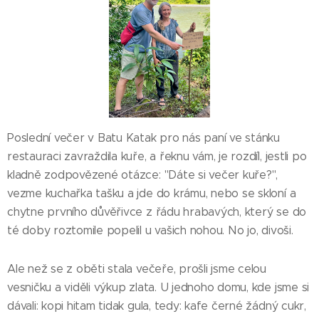
Poslední večer v Batu Katak pro nás paní ve stánku
restauraci zavraždila kuře, a řeknu vám, je rozdíl, jestli po
kladně zodpovězené otázce: "Dáte si večer kuře?",
vezme kuchařka tašku a jde do krámu, nebo se skloní a
chytne prvního důvěřivce z řádu hrabavých, který se do
té doby roztomile popelil u vašich nohou. No jo, divoši.
Ale než se z oběti stala večeře, prošli jsme celou
vesničku a viděli výkup zlata. U jednoho domu, kde jsme si
dávali: kopi hitam tidak gula, tedy: kafe černé žádný cukr,