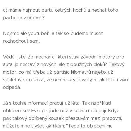
c) máme najmout partu ostrých hochů a nechat toho
pacholka zbičovat?
Nejsme ale youtubeři, a tak se budeme muset
rozhodnout sami.
Věděli jste, že mechanici, kteří staví závodní motory pro
auta, je nestaví z nových, ale z použitých bloků? Takový
motor, co má třeba už pártisíc kilometrů najeto, už
spolehlivě prokázal, že nemá skryté vady, a tak toto riziko
odpadá.
Já s touhle informací pracuji už léta. Tak například
oblečení si v Evropě jinde než v sekáči nekupuji. Když
pak takový oblíbený kousek přesouvám mezi pracovní,
můžete mne slyšet jak říkám: "Teda to oblečení nic