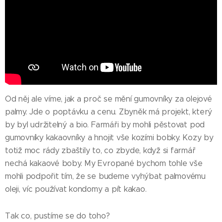
Od něj ale víme, jak a proč se mění gumovníky za olejové
palmy. Jde o poptávku a cenu. Zbyněk má projekt, který
by byl udržitelný a bio. Farmáři by mohli pěstovat pod
gumovníky kakaovníky a hnojit vše kozími bobky. Kozy by
totiž moc rády zbaštily to, co zbyde, když si farmář
nechá kakaové boby. My Evropané bychom tohle vše
mohli podpořit tím, že se budeme vyhýbat palmovému
oleji, víc používat kondomy a pít kakao.
Tak co, pustíme se do toho?