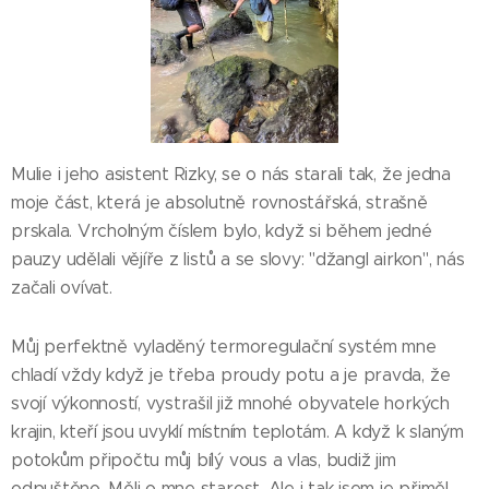
Mulie i jeho asistent Rizky, se o nás starali tak, že jedna
moje část, která je absolutně rovnostářská, strašně
prskala. Vrcholným číslem bylo, když si během jedné
pauzy udělali vějíře z listů a se slovy: "džangl airkon", nás
začali ovívat.
Můj perfektně vyladěný termoregulační systém mne
chladí vždy když je třeba proudy potu a je pravda, že
svojí výkonností, vystrašil již mnohé obyvatele horkých
krajin, kteří jsou uvyklí místním teplotám. A když k slaným
potokům připočtu můj bílý vous a vlas, budiž jim
odpuštěno. Měli o mne starost. Ale i tak jsem je přiměl,