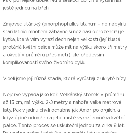
Pak, po nějaké době, Mulia seskočil do vln a vytáhl nás
ještě jednou na břeh.
Zmijovec titánský (amorphophallus titanum – no nebyli ti
staří latiníci mnohem zábavnější než naši obrozenci?) je
kytka, která vám vyrazí dech nejen velikostí (její tlustá
protáhlá květní palice může mít na výšku skoro tři metry
a okvětí v průměru přes metr), ale především
komplikovaností svého životního cyklu.
Viděli jsme její různá stádia, která vyrůstají z ukryté hlízy.
Nejprve vypadá jako keř. Velikánský stonek, v průměru
až 15 cm, má výšku 2-3 metry a nahoře velké metrové
listy. Pak v jednu chvíli ochabne jak Amor po orgiích, a
když úplně odumře na jeho místě vyrazí zmíněná květní
palice. Tento proces se uskuteční jednou za cirka 8 let.