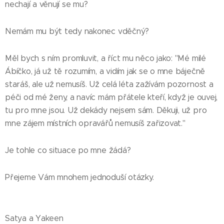
nechají a věnují se mu?
Nemám mu být tedy nakonec vděčný?
Měl bych s ním promluvit, a říct mu něco jako: "Mé milé
Ábíčko, já už tě rozumím, a vidím jak se o mne báječně
staráš, ale už nemusíš. Už celá léta zažívám pozornost a
péči od mé ženy, a navíc mám přátele kteří, když je ouvej,
tu pro mne jsou. Už dekády nejsem sám. Děkuji, už pro
mne zájem místních opravářů nemusíš zařizovat."
Je tohle co situace po mne žádá?
Přejeme Vám mnohem jednoduší otázky.
Satya a Yakeen