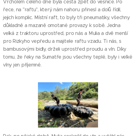
Vrcholem celého dne byla cesta zpět do vesnice. Po
řece, na "raftu", který nám nahoru přinesl a dolů řídil,
jejich komplic. Místní raft, to byly tři pneumatiky, všechny
důkladně a mazaně omotané provazy k sobě. Jedna
velká z traktoru uprostřed, pro nás a Mulia a dvě menší
pro Rizkyho vepředu a majitele raftu vzadu. Ti nás, s
bambusovými bidly, drželi uprostřed proudu a vln. Díky
tomu, že řeky na Sumatře jsou všechny teplé, byly i velké
vlny jen příjemné.