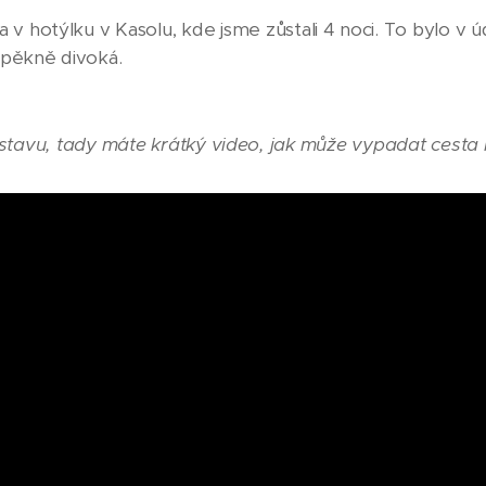
a v hotýlku v Kasolu, kde jsme zůstali 4 noci. To bylo v úd
ů pěkně divoká.
stavu, tady máte krátký video, jak může vypadat cesta k