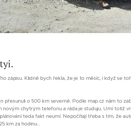
atyi.
ho zápisu. Klidně bych řekla, že je to měsíc, i když se t
n přesunuli o 500 km severně. Podle map.cz nám to zabr
novým chytrým telefonu a ráda je studuju. Umí totiž vrs
ři plánování teda fakt neumí. Nepočítají třeba s tím, že a
25 km za hodinu...