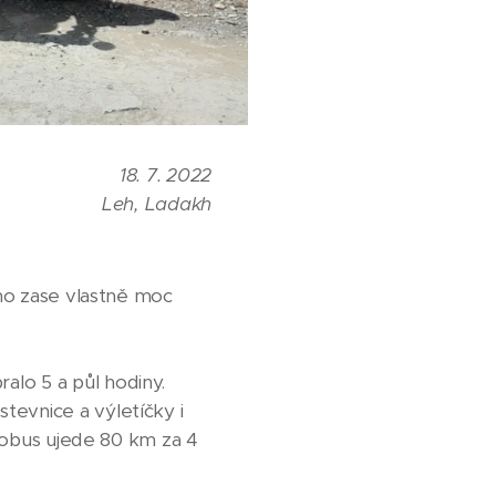
18. 7. 2022
Leh, Ladakh
oho zase vlastně moc
alo 5 a půl hodiny.
tevnice a výletíčky i
utobus ujede 80 km za 4