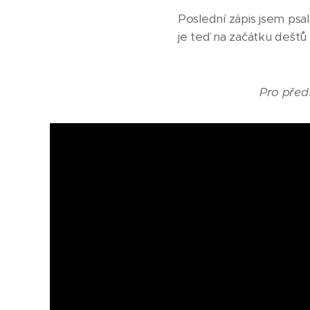
Poslední zápis jsem psal
je teď na začátku dešť
Pro před