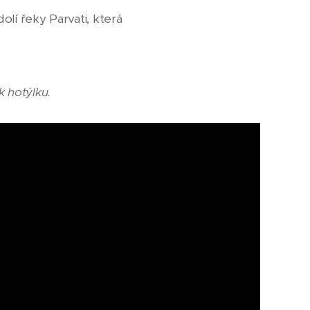
olí řeky Parvati, která
 hotýlku.