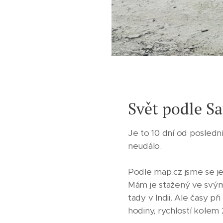
Svět podle S
Je to 10 dní od poslední
neudálo.
Podle map.cz jsme se je
Mám je stažený ve svým 
tady v Indii. Ale časy p
hodiny, rychlostí kolem 