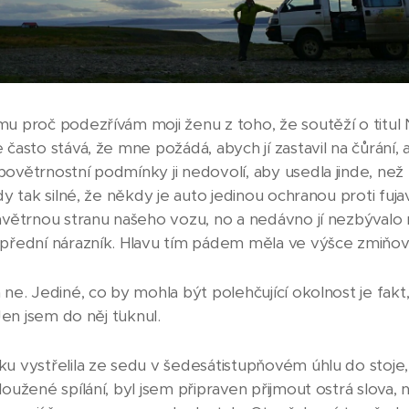
mu proč podezřívám moji ženu z toho, že soutěží o titul 
 často stává, že mne požádá, abych jí zastavil na čůrání, a
ovětrnostní podmínky ji nedovolí, aby usedla jinde, než u
ady tak silné, že někdy je auto jedinou ochranou proti fuj
ávětrnou stranu našeho vozu, no a nedávno jí nezbývalo n
 přední nárazník. Hlavu tím pádem měla ve výšce zmiňov
 ne. Jediné, co by mohla být polehčující okolnost je fak
 Jen jsem do něj ťuknul.
ku vystřelila ze sedu v šedesátistupňovém úhlu do stoje
loužené spílání, byl jsem připraven přijmout ostrá slova,