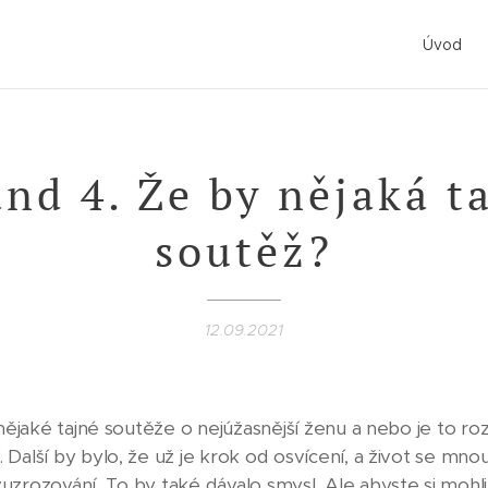
Úvod
and 4. Že by nějaká t
soutěž?
12.09.2021
 nějaké tajné soutěže o nejúžasnější ženu a nebo je to r
Další by bylo, že už je krok od osvícení, a život se mno
uzrozování. To by také dávalo smysl. Ale abyste si mohli