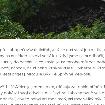
5 přestali opečovávat silničáři, a už se o ní stará jen matka 
aby na ní někdo zavolal sociálku. Když jsme na ní odbočili, b
iž sesunuly do oceánu, a co zbylo, je na mnoho místech 
 boží, náhodu, osud nebo Ruskou ruletu, vyberte si. Prošli
 jestli projet ji Mícou je Býk Té Správné Velikosti.
ětlit. V Africe je jeden kmen, (děkuju za tenhle příběh
aby dokázali svoji odvahu, musí vybrat toho správně velk
dohlížejí, aby to nebyl ani moc malý, ani moc velký býk. P