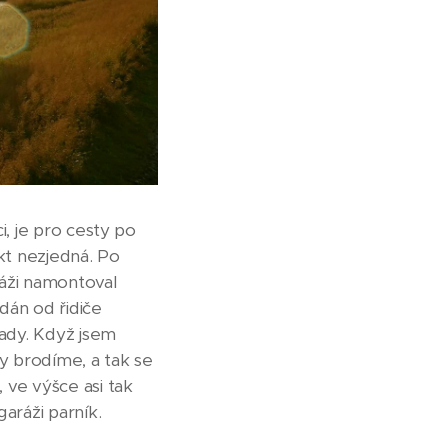
ci, je pro cesty po
kt nezjedná. Po
ráži namontoval
dán od řidiče
ady. Když jsem
y brodíme, a tak se
 ve výšce asi tak
aráži parník.