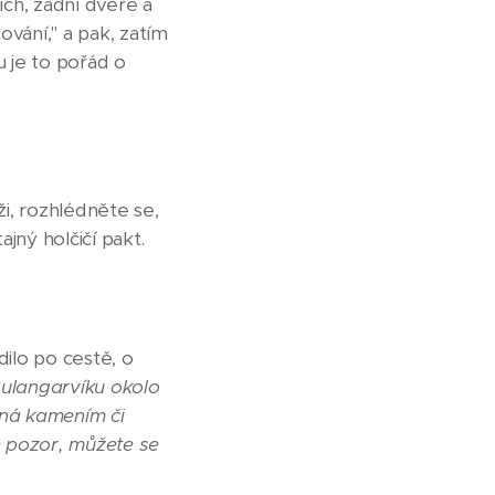
ch, zadní dveře a
ování," a pak, zatím
u je to pořád o
ži, rozhlédněte se,
ajný holčičí pakt.
dilo po cestě, o
ulangarvíku okolo
aná kamením či
e pozor, můžete se