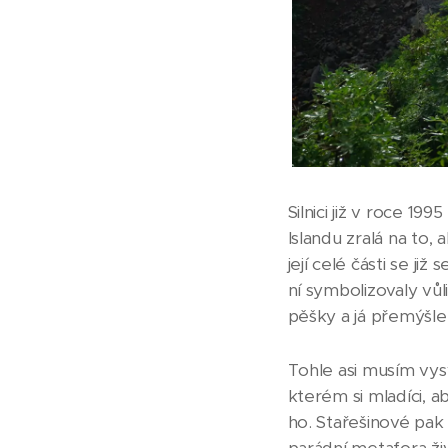
Silnici již v roce 199
Islandu zralá na to, 
její celé části se j
ní symbolizovaly vůli
pěšky a já přemýšlel,
Tohle asi musím vysv
kterém si mladíci, 
ho. Stařešinové pak 