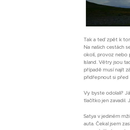
Tak a teď zpět k to
Na našich cestách se
okolí, provoz nebo p
Island. Větry jsou t
případě musí najít z
přidřepnout si před
Vy byste odolali? Já
tlačítko jen zavadil.
Satya v jediném mži
auta. Čekal jsem zas