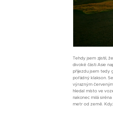
Tehdy jsem zjistil, ž
divoké části Asie n
příjezdu jsem tedy 
pořádný klakson. S
výrazným červeným t
hledal místo ve voz
nakonec milá siréna
metr od země. Když j