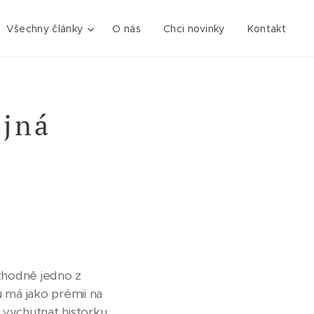
Všechny články
O nás
Chci novinky
Kontakt
ajná
ozhodně jedno z
u má jako prémii na
 vychutnat historku,