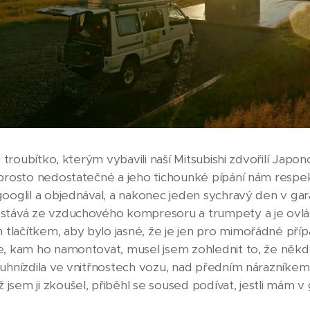
e troubítko, kterým vybavili naší Mitsubishi zdvořilí Japon
aprosto nedostatečné a jeho tichounké pípání nám respe
googlil a objednával, a nakonec jeden sychravý den v ga
estává ze vzduchového kompresoru a trumpety a je ovlá
lačítkem, aby bylo jasné, že je jen pro mimořádné příp
e, kam ho namontovat, musel jsem zohlednit to, že někd
 uhnízdila ve vnitřnostech vozu, nad předním nárazníkem,
sem ji zkoušel, přiběhl se soused podívat, jestli mám v g