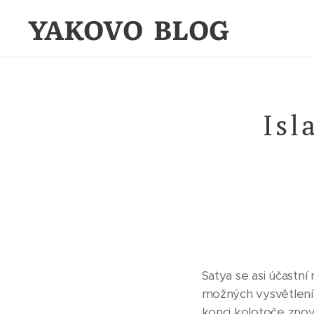
YAKOVO BLOG
Isl
Satya se asi účastní
možných vysvětlení. 
konci kolotoče znov