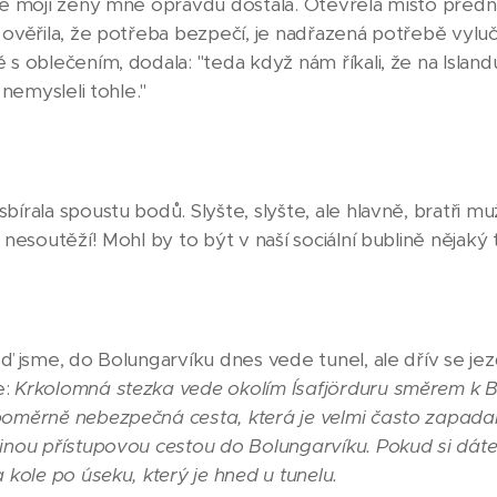
kce mojí ženy mne opravdu dostala. Otevřela místo přední
 ověřila, že potřeba bezpečí, je nadřazená potřebě vyluč
 s oblečením, dodala: "teda když nám říkali, že na Island
i nemysleli tohle."
bírala spoustu bodů. Slyšte, slyšte, ale hlavně, bratři mu
 nesoutěží! Mohl by to být v naší sociální bublině nějaký t
eď jsme, do Bolungarvíku dnes vede tunel, ale dřív se jez
e:
Krkolomná stezka vede okolím Ísafjörduru směrem k B
 poměrně nebezpečná cesta, která je velmi často zapad
dinou přístupovou cestou do Bolungarvíku. Pokud si dát
a kole po úseku, který je hned u tunelu.