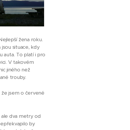
Nejlepší žena roku.
 jsou situace, kdy
 auta. To platí i pro
avici. V takovém
ic jiného než
ané trouby.
t, že jsem o červené
, ale dva metry od
 nepřekvapilo by