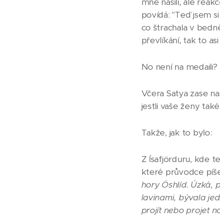
mne násilí, ale rea
povídá: "Teď jsem si
co štrachala v bedně
převlíkání, tak to as
No není na medaili?
Včera Satya zase nas
jestli vaše ženy také
Takže, jak to bylo:
Z Ísafjörduru, kde t
které průvodce píš
hory Öshlíd. Úzká,
lavinami, bývala je
projít nebo projet n