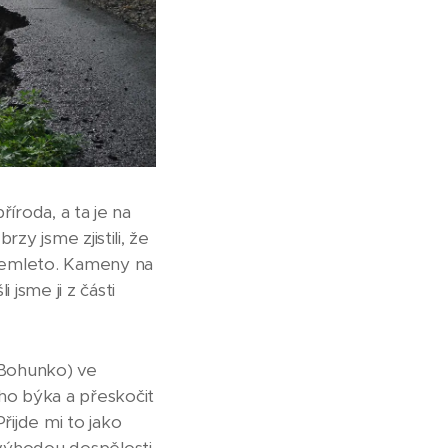
příroda, a ta je na
rzy jsme zjistili, že
podemleto. Kameny na
 jsme ji z části
, Bohunko) ve
ého býka a přeskočit
řijde mi to jako